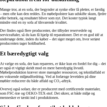
Mange tror, at en sofa, der begynder at synke eller få pletter, er færdig
– men ofte kan den reddes. En møbelpolstrer kan udskifte skum, fjedre
eller betræk, og resultatet bliver som nyt. Det koster typisk langt
mindre end en ny sofa af tilsvarende kvalitet.
Der findes også flere producenter, der tilbyder reservedele og
serviceaftaler, så du kan få hjælp til reparationer. Det er en god idé at
undersøge dette, inden du køber – det siger meget om, hvor seriøst
producenten tager holdbarhed.
Et bæredygtigt valg
At vælge en sofa, der kan repareres, er ikke kun en fordel for dig – det
er også et vigtigt skridt mod en mere bæredygtig livsstil.
Møbelproduktion kræver store mængder ressourcer, og tekstilaffald er
en voksende miljøudfordring. Ved at forlænge levetiden på dine
møbler reducerer du både affald og CO₂-aftryk.
Overvej også sofaer, der er produceret med certificerede materialer,
som FSC-træ og OEKO-TEX-stof. Det sikrer, at både miljø og
mennesker er tænkt ind i produktionen.