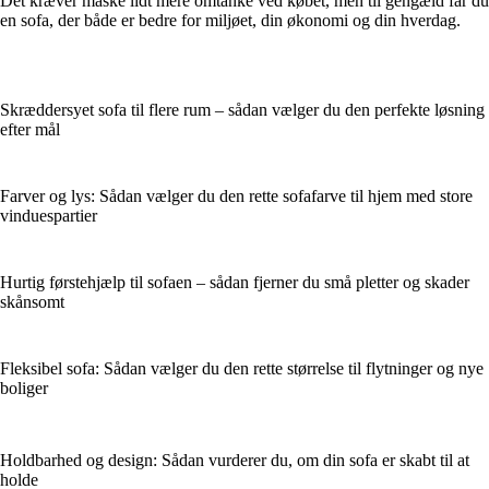
Det kræver måske lidt mere omtanke ved købet, men til gengæld får du
en sofa, der både er bedre for miljøet, din økonomi og din hverdag.
Skræddersyet sofa til flere rum – sådan vælger du den perfekte løsning
efter mål
Farver og lys: Sådan vælger du den rette sofafarve til hjem med store
vinduespartier
Hurtig førstehjælp til sofaen – sådan fjerner du små pletter og skader
skånsomt
Fleksibel sofa: Sådan vælger du den rette størrelse til flytninger og nye
boliger
Holdbarhed og design: Sådan vurderer du, om din sofa er skabt til at
holde