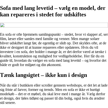
Sofa med lang levetid – vælg en model, der
kan repareres i stedet for udskiftes
En sofa er ofte hjemmets samlingspunkt – stedet, hvor vi slapper af, ser
film, læser eller samles med familie og venner. Men mange sofaer
bliver udskiftet langt før, de egentlig er slidt op. Det skyldes ofte, at de
ikke er designet til at kunne repareres eller opdateres. Hvis du vil
investere i en sofa, der holder i mange år, er det derfor værd at tænke i
kvalitet, konstruktion og mulighed for vedligeholdelse. Her får du en
guide til, hvordan du vælger en sofa med lang levetid – og hvorfor det
både er godt for miljøet og din økonomi.
Tænk langsigtet – ikke kun i design
Når du står i butikken eller scroller gennem webshops, er det let at lade
sig friste af farver, former og trends. Men en sofa er ikke et hurtigt
modekøb – det er et møbel, du skal leve med i mange år. Vælg derfor
et design, der føles tidløst og passer til din bolig, også hvis du ændrer
stil senere.