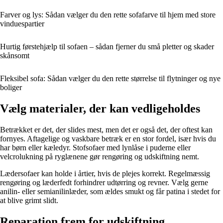
Farver og lys: Sådan vælger du den rette sofafarve til hjem med store
vinduespartier
Hurtig førstehjælp til sofaen – sådan fjerner du små pletter og skader
skånsomt
Fleksibel sofa: Sådan vælger du den rette størrelse til flytninger og nye
boliger
Vælg materialer, der kan vedligeholdes
Betrækket er det, der slides mest, men det er også det, der oftest kan
fornyes. Aftagelige og vaskbare betræk er en stor fordel, især hvis du
har børn eller kæledyr. Stofsofaer med lynlåse i puderne eller
velcrolukning på ryglænene gør rengøring og udskiftning nemt.
Lædersofaer kan holde i årtier, hvis de plejes korrekt. Regelmæssig
rengøring og læderfedt forhindrer udtørring og revner. Vælg gerne
anilin- eller semianilinlæder, som ældes smukt og får patina i stedet for
at blive grimt slidt.
Reparation frem for udskiftning