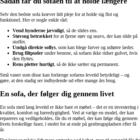
Sådan får du sofaen til at holde længere
Selv den bedste sofa kræver lidt pleje for at holde sig flot og
funktionel. Her er nogle enkle råd:
Vend hynderne jævnligt
, så de slides ens.
Støvsug betrækket
for at fjerne støv og snavs, der kan slide på
stoffet.
Undgå direkte sollys
, som kan blege farver og udtørre læder.
Brug filtpuder
under benene, så sofaen ikke ridser gulvet, hvis
den flyttes.
Rens pletter hurtigt
, så de ikke sætter sig permanent.
Små vaner som disse kan forlænge sofaens levetid betydeligt – og
gøre, at den stadig ser indbydende ud efter mange års brug.
En sofa, der følger dig gennem livet
En sofa med lang levetid er ikke bare et møbel – det er en investering i
kvalitet, komfort og bæredygtighed. Ved at vælge en model, der kan
repareres og vedligeholdes, får du et møbel, der kan følge dig gennem
livets forskellige faser, i stedet for at ende på genbrugspladsen efter få
år.