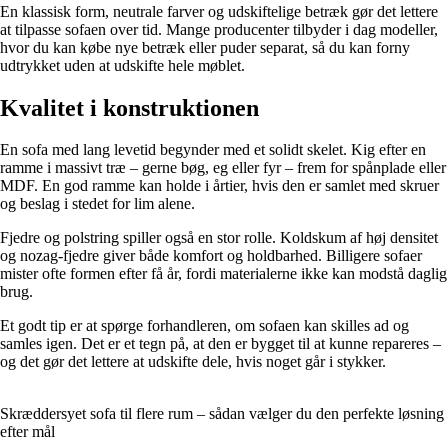
En klassisk form, neutrale farver og udskiftelige betræk gør det lettere
at tilpasse sofaen over tid. Mange producenter tilbyder i dag modeller,
hvor du kan købe nye betræk eller puder separat, så du kan forny
udtrykket uden at udskifte hele møblet.
Kvalitet i konstruktionen
En sofa med lang levetid begynder med et solidt skelet. Kig efter en
ramme i massivt træ – gerne bøg, eg eller fyr – frem for spånplade eller
MDF. En god ramme kan holde i årtier, hvis den er samlet med skruer
og beslag i stedet for lim alene.
Fjedre og polstring spiller også en stor rolle. Koldskum af høj densitet
og nozag-fjedre giver både komfort og holdbarhed. Billigere sofaer
mister ofte formen efter få år, fordi materialerne ikke kan modstå daglig
brug.
Et godt tip er at spørge forhandleren, om sofaen kan skilles ad og
samles igen. Det er et tegn på, at den er bygget til at kunne repareres –
og det gør det lettere at udskifte dele, hvis noget går i stykker.
Skræddersyet sofa til flere rum – sådan vælger du den perfekte løsning
efter mål