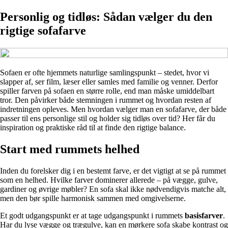
Personlig og tidløs: Sådan vælger du den
rigtige sofafarve
Sofaen er ofte hjemmets naturlige samlingspunkt – stedet, hvor vi
slapper af, ser film, læser eller samles med familie og venner. Derfor
spiller farven på sofaen en større rolle, end man måske umiddelbart
tror. Den påvirker både stemningen i rummet og hvordan resten af
indretningen opleves. Men hvordan vælger man en sofafarve, der både
passer til ens personlige stil og holder sig tidløs over tid? Her får du
inspiration og praktiske råd til at finde den rigtige balance.
Start med rummets helhed
Inden du forelsker dig i en bestemt farve, er det vigtigt at se på rummet
som en helhed. Hvilke farver dominerer allerede – på vægge, gulve,
gardiner og øvrige møbler? En sofa skal ikke nødvendigvis matche alt,
men den bør spille harmonisk sammen med omgivelserne.
Et godt udgangspunkt er at tage udgangspunkt i rummets
basisfarver
.
Har du lyse vægge og trægulve, kan en mørkere sofa skabe kontrast og