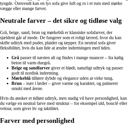
tyngde. Omvendt kan en lys sofa give luft og ro i et rum med mørke
vægge eller mange farver.
Neutrale farver – det sikre og tidløse valg
Grå, beige, sand, brun og mørkeblå er klassiske sofafarver, der
sjældent går af mode. De fungerer som et roligt lærred, hvor du kan
skifte udtryk med puder, plaider og tæpper. En neutral sofa giver
fleksibilitet, hvis du kan lide at ændre indretningen med tiden.
Grå
passer til næsten alt og findes i mange nuancer – fra kølig
beton til varm duegrå.
Beige og sandfarver
giver et blødt, naturligt udtryk og passer
godt til nordisk indretning.
Mørkeblå
tilfører dybde og elegance uden at virke tung.
Brun
– især i læder – giver varme og karakter, og patinerer
smukt med årene.
Hvis du ønsker et tidløst udtryk, men stadig vil have personlighed, kan
du vælge en neutral farve med struktur – for eksempel uld, bouclé eller
velour, som giver liv og taktilitet.
Farver med personlighed