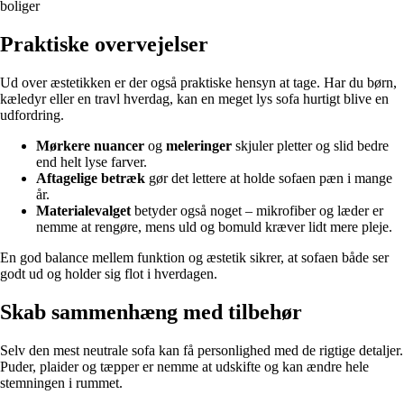
boliger
Praktiske overvejelser
Ud over æstetikken er der også praktiske hensyn at tage. Har du børn,
kæledyr eller en travl hverdag, kan en meget lys sofa hurtigt blive en
udfordring.
Mørkere nuancer
og
meleringer
skjuler pletter og slid bedre
end helt lyse farver.
Aftagelige betræk
gør det lettere at holde sofaen pæn i mange
år.
Materialevalget
betyder også noget – mikrofiber og læder er
nemme at rengøre, mens uld og bomuld kræver lidt mere pleje.
En god balance mellem funktion og æstetik sikrer, at sofaen både ser
godt ud og holder sig flot i hverdagen.
Skab sammenhæng med tilbehør
Selv den mest neutrale sofa kan få personlighed med de rigtige detaljer.
Puder, plaider og tæpper er nemme at udskifte og kan ændre hele
stemningen i rummet.