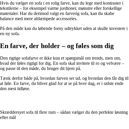
Hvis du vælger en sofa i en rolig farve, kan du lege med kontraster i
tekstilerne – for eksempel varme jordtoner, mønstre eller forskellige
materialer. Har du derimod valgt en farverig sofa, kan du skabe
balance med mere afdæmpede accessories.
På den måde kan du løbende forny udtrykket uden at skulle investere i
en ny sofa.
En farve, der holder – og føles som dig
Den rigtige sofafarve er ikke kun et spørgsmål om trends, men om,
hvad der føles rigtigt for dig. En sofa skal invitere til ro og velvære –
og passe til den måde, du bruger dit hjem på.
Tænk derfor både på, hvordan farven ser ud, og hvordan den får dig til
at føle. En farve, du bliver glad for at se på hver dag, er i sidste ende
den mest tidløse.
Skræddersyet sofa til flere rum – sådan vælger du den perfekte løsning
efter mål