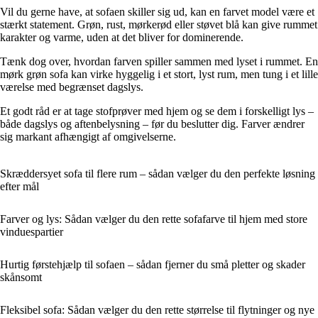
Vil du gerne have, at sofaen skiller sig ud, kan en farvet model være et
stærkt statement. Grøn, rust, mørkerød eller støvet blå kan give rummet
karakter og varme, uden at det bliver for dominerende.
Tænk dog over, hvordan farven spiller sammen med lyset i rummet. En
mørk grøn sofa kan virke hyggelig i et stort, lyst rum, men tung i et lille
værelse med begrænset dagslys.
Et godt råd er at tage stofprøver med hjem og se dem i forskelligt lys –
både dagslys og aftenbelysning – før du beslutter dig. Farver ændrer
sig markant afhængigt af omgivelserne.
Skræddersyet sofa til flere rum – sådan vælger du den perfekte løsning
efter mål
Farver og lys: Sådan vælger du den rette sofafarve til hjem med store
vinduespartier
Hurtig førstehjælp til sofaen – sådan fjerner du små pletter og skader
skånsomt
Fleksibel sofa: Sådan vælger du den rette størrelse til flytninger og nye